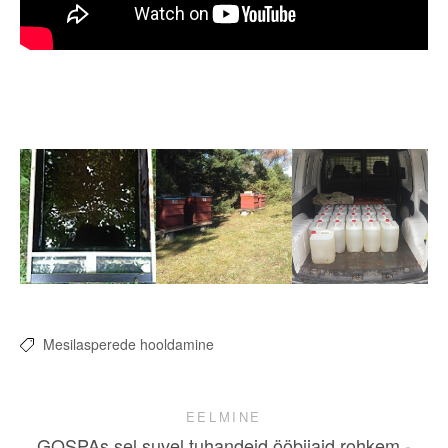
Mesilasperede hooldamine
EELMINE
GOSPAs sel suvel tuhandeid ööbijaid rohkem -