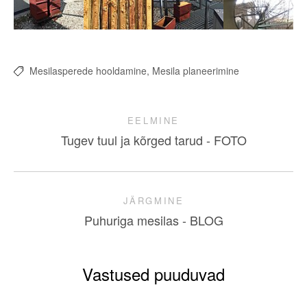
Mesilasperede hooldamine,
Mesila planeerimine
EELMINE
Tugev tuul ja kõrged tarud - FOTO
JÄRGMINE
Puhuriga mesilas - BLOG
Vastused puuduvad