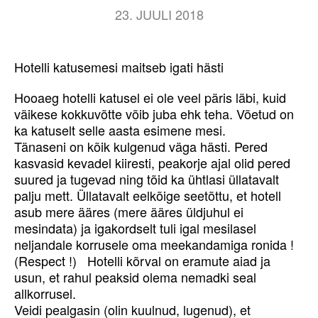
23. JUULI 2018
Hotelli katusemesi maitseb igati hästi
Hooaeg hotelli katusel ei ole veel päris läbi, kuid
väikese kokkuvõtte võib juba ehk teha. Võetud on
ka katuselt selle aasta esimene mesi.
Tänaseni on kõik kulgenud väga hästi. Pered
kasvasid kevadel kiiresti, peakorje ajal olid pered
suured ja tugevad ning tõid ka ühtlasi üllatavalt
palju mett. Üllatavalt eelkõige seetõttu, et hotell
asub mere ääres (mere ääres üldjuhul ei
mesindata) ja igakordselt tuli igal mesilasel
neljandale korrusele oma meekandamiga ronida !
(Respect !) Hotelli kõrval on eramute aiad ja
usun, et rahul peaksid olema nemadki seal
allkorrusel.
Veidi pealgasin (olin kuulnud, lugenud), et