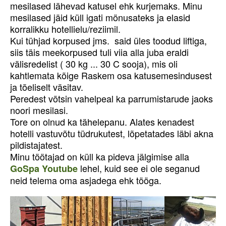
mesilased lähevad katusel ehk kurjemaks. Minu
mesilased jäid küll igati mönusateks ja elasid
korralikku hotellielu/reziimil.
Kui tühjad korpused jms. said üles toodud liftiga,
siis täis meekorpused tuli viia alla juba eraldi
välisredelist ( 30 kg ... 30 C sooja), mis oli
kahtlemata kõige Raskem osa katusemesindusest
ja tõeliselt väsitav.
Peredest võtsin vahelpeal ka parrumistarude jaoks
noori mesilasi.
Tore on olnud ka tähelepanu. Alates kenadest
hotelli vastuvõtu tüdrukutest, lõpetatades läbi akna
pildistajatest.
Minu töötajad on küll ka pideva jälgimise alla
lehel, kuid see ei ole seganud
GoSpa Youtube
neid telema oma asjadega ehk tööga.